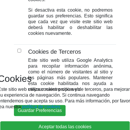
Si desactiva esta cookie, no podremos
guardar sus preferencias. Esto significa
que cada vez que visite este sitio web
deberá habilitar o deshabilitar las
cookies nuevamente.
Cookies de Terceros
Este sitio web utiliza Google Analytics
para recopilar información anónima,
como el número de visitantes al sitio y
Cookies
las páginas más populares. Mantener
esta cookie habilitada nos ayuda a
ste sitio web utiliza cookies propias y de terceros, para mejorar
mejorar nuestro sitio web.
su experiencia de navegación. Si continua navegando
entendemos que acepta su uso. Para más información, por favor
lea nuestra
política de cookies
Guardar Preferencias
Aceptar todas las cookies