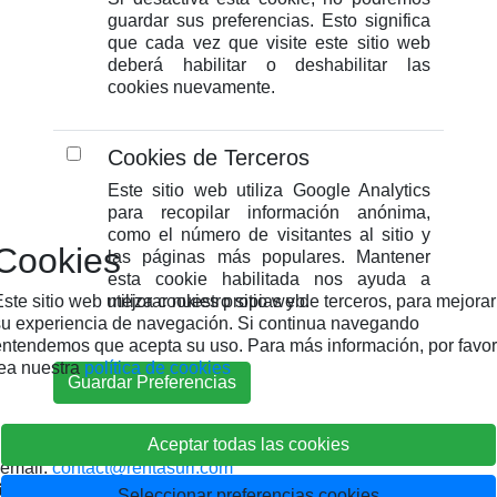
guardar sus preferencias. Esto significa
que cada vez que visite este sitio web
deberá habilitar o deshabilitar las
cookies nuevamente.
Cookies de Terceros
Este sitio web utiliza Google Analytics
para recopilar información anónima,
como el número de visitantes al sitio y
Cookies
las páginas más populares. Mantener
esta cookie habilitada nos ayuda a
ste sitio web utiliza cookies propias y de terceros, para mejorar
mejorar nuestro sitio web.
su experiencia de navegación. Si continua navegando
entendemos que acepta su uso. Para más información, por favor
lea nuestra
política de cookies
Guardar Preferencias
Aceptar todas las cookies
email:
contact@rentasuri.com
SUBSCRÍBETE A NUESTRA NEWSLETTER
Seleccionar preferencias cookies